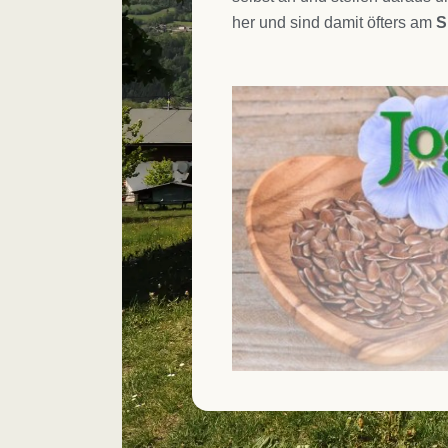
her und sind damit öfters am
S