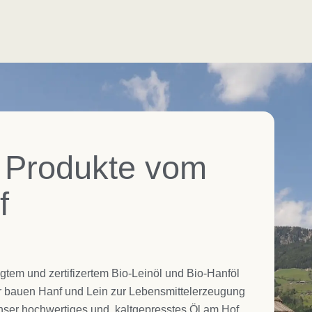
 Produkte vom
f
ugtem und zertifizertem Bio-Leinöl und Bio-Hanföl
r bauen Hanf und Lein zur Lebensmittelerzeugung
unser hochwertiges und kaltgepresstes Öl am Hof